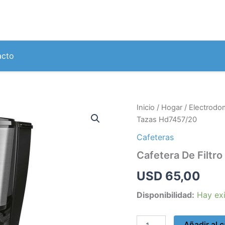
acto
Cafetera
Inicio
/
Hogar
/
Electrodo
De
Tazas Hd7457/20
Filtro
Philips
Cafeteras
15
Cafetera De Filtr
Tazas
Hd7457/20
USD
65,00
cantidad
Disponibilidad:
Hay exi
Añadir al c