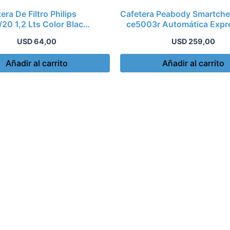
era De Filtro Philips
Cafetera Peabody Smartche
20 1,2 Lts Color Black
ce5003r Automática Expr
Met
USD
64,00
USD
259,00
Añadir al carrito
Añadir al carrito