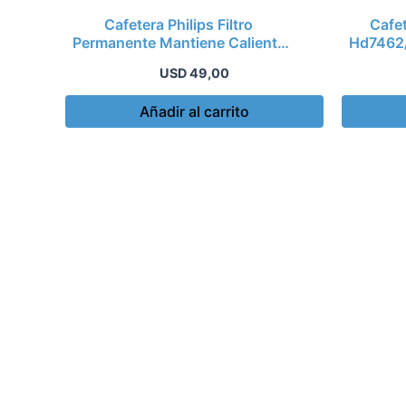
Cafetera Philips Filtro
Cafet
Permanente Mantiene Caliente
Hd7462/
7461 Ki
USD
49,00
Añadir al carrito